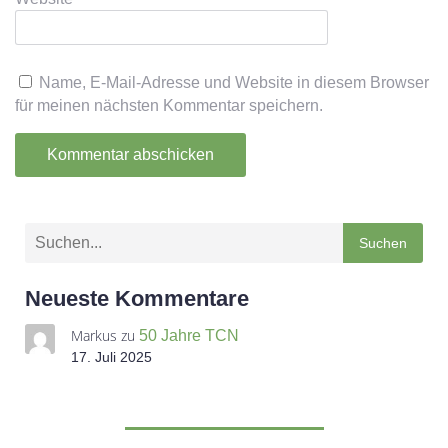
Name, E-Mail-Adresse und Website in diesem Browser
für meinen nächsten Kommentar speichern.
A
l
Suchen
t
e
r
Neueste Kommentare
n
Markus
zu
a
50 Jahre TCN
t
17. Juli 2025
i
v
e
: